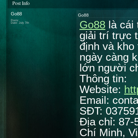
Post Info
Go88
Go88
Go88
là cái
Posts:
Date:
July 7th
giải trí trự
định và kho
ngày càng kh
lớn người ch
Thông tin:
Website:
htt
Email: cont
SĐT: 03759
Địa chỉ: 87
Chí Minh, V