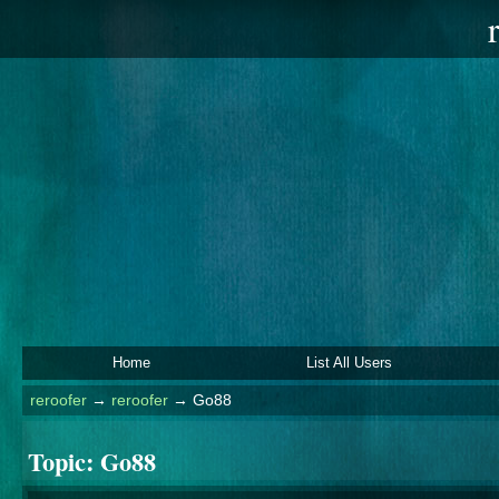
Home
List All Users
reroofer
→
reroofer
→
Go88
Topic:
Go88