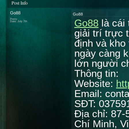
Post Info
Go88
Go88
Go88
là cái
Posts:
Date:
July 7th
giải trí trự
định và kho
ngày càng kh
lớn người ch
Thông tin:
Website:
htt
Email: cont
SĐT: 03759
Địa chỉ: 87
Chí Minh, V