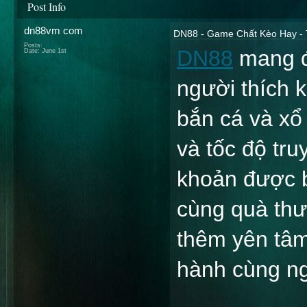
Post Info
dn88vm com
DN88 - Game Chất Kèo Hay -
Posts:
DN88
 mang đ
Date:
June 1st
người thích kè
bắn cá và xổ 
và tốc độ truy
khoản được b
cùng quà thư
thêm yên tâm
hành cùng ng