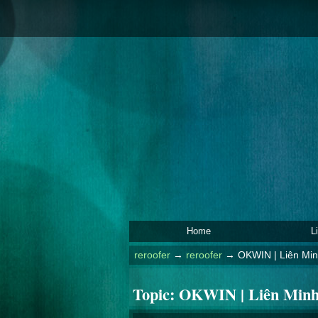
Home
L
reroofer
→
reroofer
→
OKWIN | Liên Min
Topic:
OKWIN | Liên Minh 