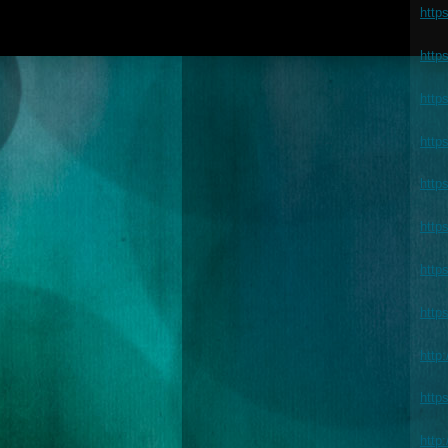
http
http
http
https
http
http
http
http
http
http
http