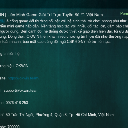
Perm
N | Liên Minh Game Giải Trí Trực Tuyến Số #1 Việt Nam
IN
 là cổng game đổi thưởng nổi bật với hệ sinh thái trò chơi phong phú như g
hiều mini game hấp dẫn. Nền tảng hợp tác với nhiều đối tác lớn, đảm bảo chất
người dùng. Bên cạnh đó, hệ thống được thiết kế giao diện hiện đại, tối ưu đa
ụng. Đồng thời, OKWIN triển khai nhiều chương trình ưu đãi như thưởng nạp,
h toán nhanh, bảo mật cao cùng đội ngũ CSKH 24/7 hỗ trợ liên tục.
 tin liên hệ:
ơng hiệu: OKWIN
ite:
https://okwin.team/
l: support@okwin.team
ine: 0976 418 253
chỉ: 50 Trần Thị Ngôi, Phường 4, Quận 8, Tp. Hồ Chí Minh, Việt Nam
ode: 700000