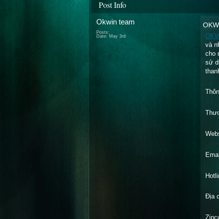
Post Info
Okwin team
OKWI
Posts:
OKW
Date:
May 3rd
và n
cho 
sử d
than
Thông
Thư
Webs
Emai
Hotl
Địa 
Zipc